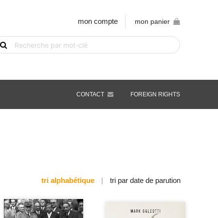
mon compte
mon panier
echerche
e
vre
ar
ot-
é
CONTACT
FOREIGN RIGHTS
tri alphabétique
|
tri par date de parution