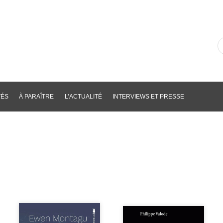
R
d
li
p
m
cl
TÉS
À PARAÎTRE
L’ACTUALITÉ
INTERVIEWS ET PRESSE