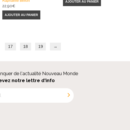
Raphaëlle Bellon
AJOUTER AU PANIER
22,90
€
AJOUTER AU PANIER
17
18
19
→
anquer de l'actualité Nouveau Monde
evez notre lettre d'info