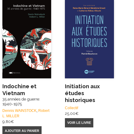
Indochine et
Initiation aux
Vietnam
études
35 années de guerre:
historiques
1940-1975
Collectif
Dennis WAINSTOCK
,
Robert
25,00
€
L. MILLER
9,80
€
VOIR LE LIVRE
AJOUTER AU PANIER