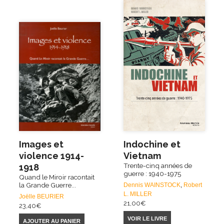
Images et
Indochine et
violence 1914-
Vietnam
Trente-cinq années de
1918
guerre : 1940-1975
Quand le Miroir racontait
la Grande Guerre...
Dennis WAINSTOCK
,
Robert
L. MILLER
Joëlle BEURIER
21,00
€
23,40
€
VOIR LE LIVRE
AJOUTER AU PANIER