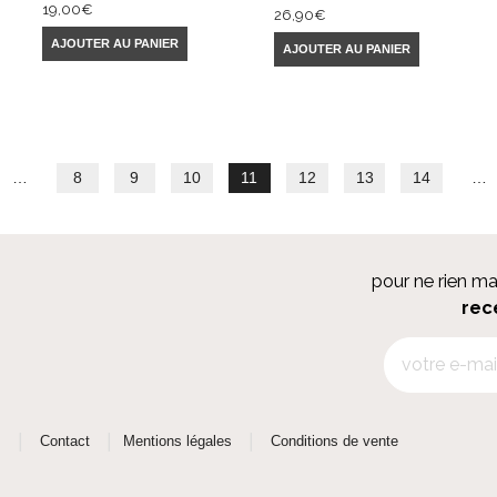
19,00
€
26,90
€
AJOUTER AU PANIER
AJOUTER AU PANIER
…
8
9
10
11
12
13
14
…
pour ne rien m
rec
|
|
|
s
Contact
Mentions légales
Conditions de vente