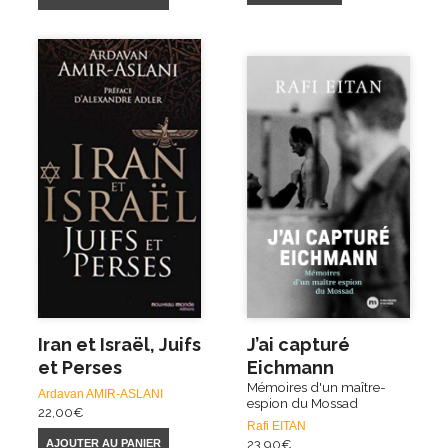
Iran et Israël, Juifs
J’ai capturé
et Perses
Eichmann
Mémoires d'un maître-
Ardavan AMIR-ASLANI
espion du Mossad
22,00
€
Rafi EITAN
23,90
€
AJOUTER AU PANIER