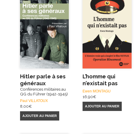
Hitler parle à ses
L’homme qui
généraux
n’existait pas
Conférences militaires au
Ewen MONTAGU
QG du Führer (1942-1945)
16,90
€
Paul VILLATOUX
8,00
€
AJOUTER AU PANIER
AJOUTER AU PANIER