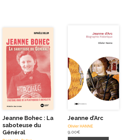
Jeanne Bohec : La
Jeanne d’Arc
saboteuse du
Olivier HANNE
Général
9,00
€