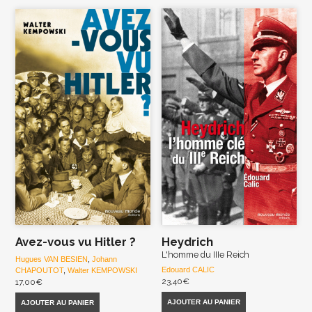
Avez-vous vu Hitler ?
Heydrich
L'homme du IIIe Reich
Hugues VAN BESIEN
,
Johann
Edouard CALIC
CHAPOUTOT
,
Walter KEMPOWSKI
23,40
€
17,00
€
AJOUTER AU PANIER
AJOUTER AU PANIER