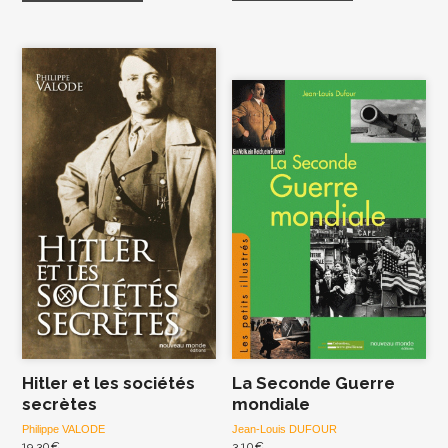
Hitler et les sociétés
La Seconde Guerre
secrètes
mondiale
Philippe VALODE
Jean-Louis DUFOUR
19,30
€
3,10
€