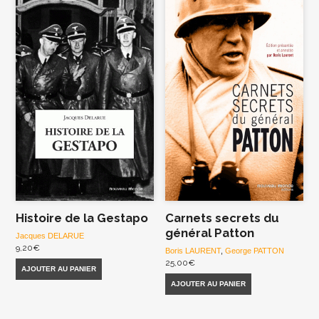
Histoire de la Gestapo
Carnets secrets du
général Patton
Jacques DELARUE
9,20
€
Boris LAURENT
,
George PATTON
25,00
€
AJOUTER AU PANIER
AJOUTER AU PANIER