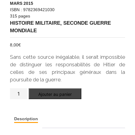
MARS 2015
ISBN : 9782369421030
315 pages
HISTOIRE MILITAIRE
,
SECONDE GUERRE
MONDIALE
8,00
€
Sans cette source inégalable, il serait impossible
de distinguer les responsabilités de Hitler de
celles de ses principaux généraux dans la
poursuite de la guerre.
quantité
Ajouter au panier
de
Hitler
parle
à
ses
Description
généraux