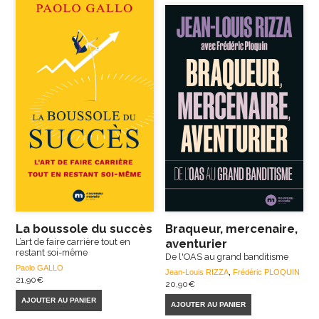
La boussole du succès
Braqueur, mercenaire,
L’art de faire carrière tout en
aventurier
restant soi-même
De l'OAS au grand banditisme
Paolo GALLO
Jean-Louis RIZZA
,
Frédéric PLOQUIN
21,90
€
20,90
€
AJOUTER AU PANIER
AJOUTER AU PANIER