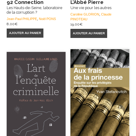
92 Connection
L’Abbé Pierre
Les Hauts-de-Seine, laboratoire
Une vie pour les autres
de la corruption ?
Caroline GLORION
,
Claude
Jean-Paul PHILIPPE
,
Noël PONS
PINOTEAU
8,00
€
19,00
€
AJOUTER AU PANIER
AJOUTER AU PANIER