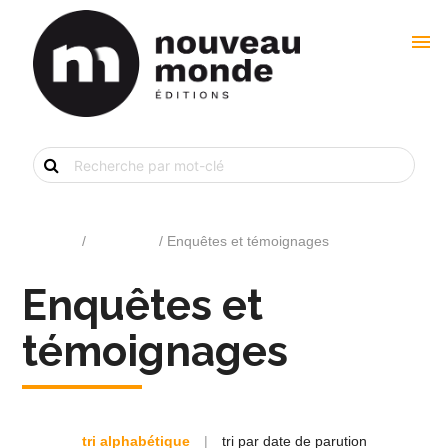
menu
Recherche
de
livre
par
mot-
clé
Accueil
/
Catalogue
/ Enquêtes et témoignages
Enquêtes et
témoignages
tri alphabétique
|
tri par date de parution