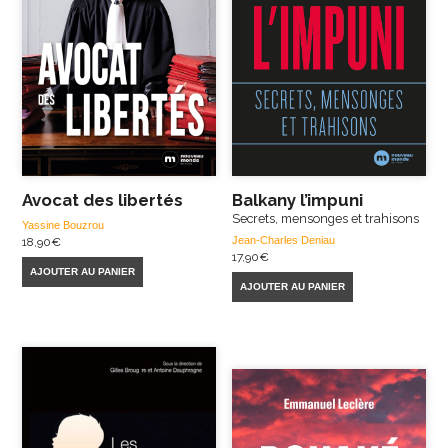
Avocat des libertés
Balkany l’impuni
Secrets, mensonges et trahisons
Yassine Bouzrou
Jean-Charles Deniau
18,90
€
17,90
€
AJOUTER AU PANIER
AJOUTER AU PANIER