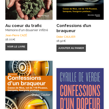
Au coeur du trafic
Confessions d’un
Mémoire d'un douanier infiltré
braqueur
Jean-Pierre CAZÉ
Didier CAULIER
18,00
€
18,90
€
VOIR LE LIVRE
AJOUTER AU PANIER