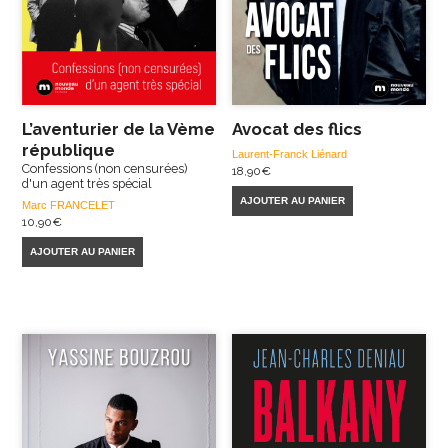
L’aventurier de la Vème
Avocat des flics
république
Laurent-Franck Liénard
Confessions (non censurées)
18,90
€
d'un agent très spécial
AJOUTER AU PANIER
Marc FRANCELET
10,90
€
AJOUTER AU PANIER