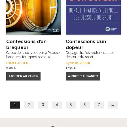
Confessions d’un
Confessions d’un
braqueur
dopeur
Casse de Nice, vol de 119 Picasso,
Dopage, trafics, violence... Les
banques, fourgons postaux...
dessous du sport
Didier CAULIER
Cyrille de VERGIE
9,00
€
17,90
€
AJOUTER AU PANIER
AJOUTER AU PANIER
1
2
3
4
5
6
7
→