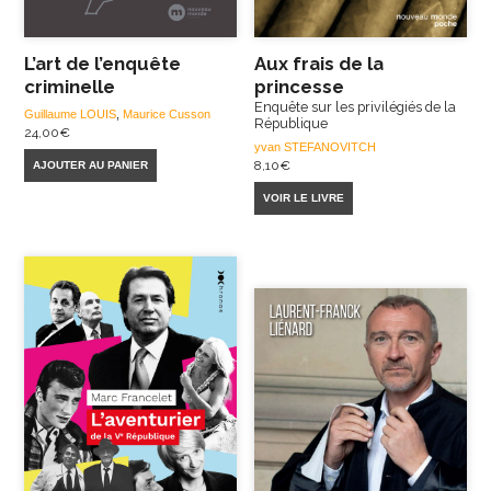
L’art de l’enquête
Aux frais de la
criminelle
princesse
Enquête sur les privilégiés de la
Guillaume LOUIS
,
Maurice Cusson
République
24,00
€
yvan STEFANOVITCH
8,10
€
AJOUTER AU PANIER
VOIR LE LIVRE