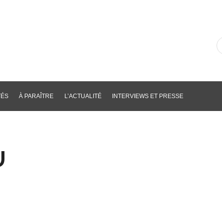
R
d
li
p
m
cl
TÉS
À PARAÎTRE
L’ACTUALITÉ
INTERVIEWS ET PRESSE
U