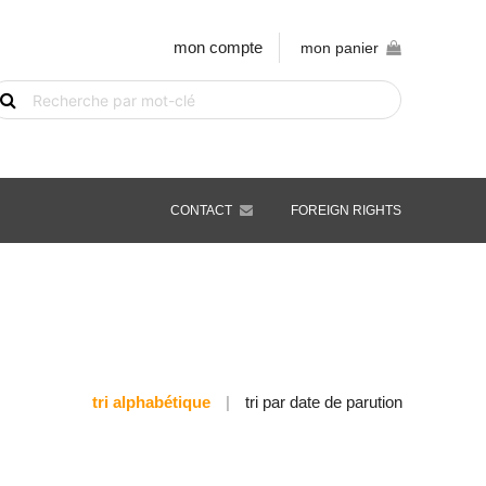
mon compte
mon panier
echerche
e
vre
ar
ot-
é
CONTACT
FOREIGN RIGHTS
tri alphabétique
|
tri par date de parution