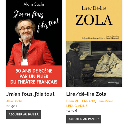
J’m’en fous, j’dis tout
Lire/dé-lire Zola
Alain Sachs
Henri MITTERRAND
,
Jean-Pierre
20,90
€
LEDUC-ADINE
34,50
€
AJOUTER AU PANIER
AJOUTER AU PANIER