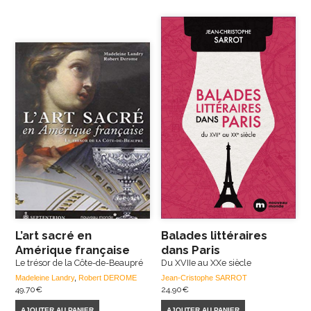
L’art sacré en
Balades littéraires
Amérique française
dans Paris
Le trésor de la Côte-de-Beaupré
Du XVIIe au XXe siècle
Madeleine Landry
,
Robert DEROME
Jean-Cristophe SARROT
49,70
€
24,90
€
AJOUTER AU PANIER
AJOUTER AU PANIER