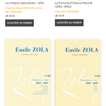
La critique naturaliste - 1881
La fortune d'Octave Mouret
(1882-1883)
François-Marie MOURAD
,
Henri
Henri MITTERRAND
MITTERRAND
38,60
€
38,60
€
AJOUTER AU PANIER
AJOUTER AU PANIER