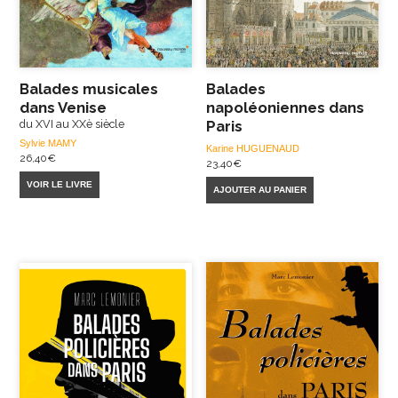
Balades musicales
Balades
dans Venise
napoléoniennes dans
du XVI au XXè siècle
Paris
Sylvie MAMY
Karine HUGUENAUD
26,40
€
23,40
€
VOIR LE LIVRE
AJOUTER AU PANIER