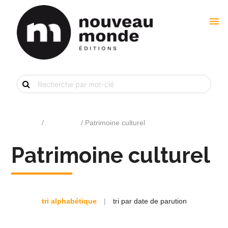
menu
Recherche
de
livre
par
mot-
clé
Accueil
/
Catalogue
/ Patrimoine culturel
Patrimoine culturel
tri alphabétique
|
tri par date de parution