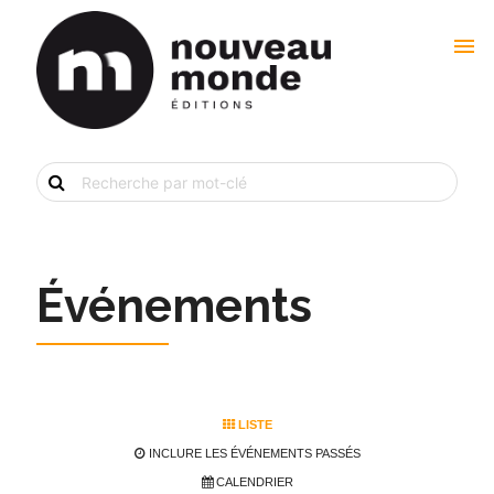
menu
Recherche
de
livre
par
mot-
clé
Événements
LISTE
INCLURE LES ÉVÉNEMENTS PASSÉS
CALENDRIER