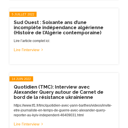
5 JUILLET 2022
Sud Ouest : Soixante ans d’une
incomplète indépendance algérienne
(Histoire de l’Algérie contemporaine)
Lire l’article complet ici:
Lire l'interview
14 JUIN 2022
Quotidien (TMC): Interview avec
Alexander Query autour de Carnet de
bord de la résistance ukrainienne
https://www.tf1.fr/tmc/quotidien-avec-yann-barthes/videos/invite-
etre-journaliste-en-temps-de-guerre-avec-alexander-query-
reporter-au-kyiv-independent-46409031.html
Lire l'interview