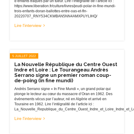
d’enfants traqués par un tueur. Lire l’intégralité de l’article ici :
https://www.liberation.fr/culture/livres/jeudi-polar-in-fine-mundi-
trois-enfants-doran-ballottes-entre-oas-et-fln-
20220707_RNY534CKWBAN5NN4AMXPUYLIHQ/
Lire l'interview
5 JUILLET 2022
La Nouvelle République du Centre Ouest
Indre et Loire : Le Tourangeau Andrès
Serrano signe un premier roman coup-
de-poing (in fine mundi)
Andrès Serrano signe « In Fine Mundi », un grand polar qui
plonge le lecteur au cœur du massacre d’Oran en 1962. Des
événements vécus par l’auteur, né en Algérie et arrivé en
Touraine en 1962. Lire l’intégralité de l’article ici :
La_Nouvelle_Republique_du_Centre_Ouest_Indre_et_Loire_Indre_et_
Lire l'interview