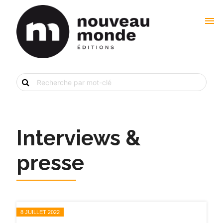
menu
Recherche
de
livre
par
mot-
clé
Interviews &
presse
8 JUILLET 2022