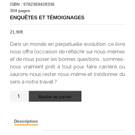
ISBN : 9782369428336
304 pages
ENQUÊTES ET TÉMOIGNAGES
21,90
€
Dans un monde en perpétuelle évolution, ce livre
nous offre l’occasion de réfléchir sur nous-mêmes
et de nous poser les bonnes questions : sommes-
nous vraiment prêt à tout pour faire carrière ou
saurons-nous rester nous-même et (re)donner du
sens à notre travail ?
quantité
Ajouter au panier
de
La
boussole
du
succès
Description