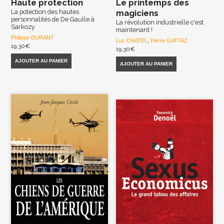
Haute protection
Le printemps des
La potection des hautes
magiciens
personnalités de De Gaulle à
La révolution industrielle c'est
Sarkozy
maintenant !
Philippe DURANT
Luc CHATEL
,
Pierre GATTAZ
19,30
€
19,30
€
AJOUTER AU PANIER
AJOUTER AU PANIER