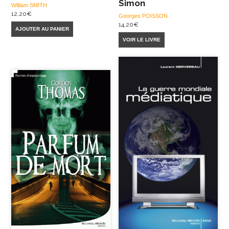
Simon
William SMITH
12,20
€
Georges POISSON
14,20
€
AJOUTER AU PANIER
VOIR LE LIVRE