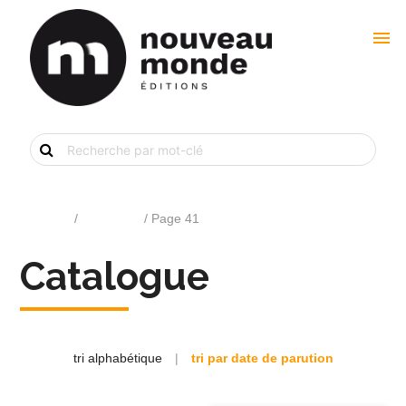
menu
Recherche
de
livre
par
mot-
clé
Accueil
/
Catalogue
/ Page 41
Catalogue
tri alphabétique
|
tri par date de parution