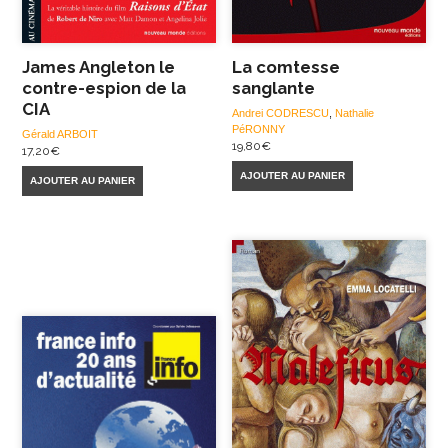
James Angleton le
La comtesse
contre-espion de la
sanglante
CIA
Andrei CODRESCU
,
Nathalie
PéRONNY
Gérald ARBOIT
19,80
€
17,20
€
AJOUTER AU PANIER
AJOUTER AU PANIER