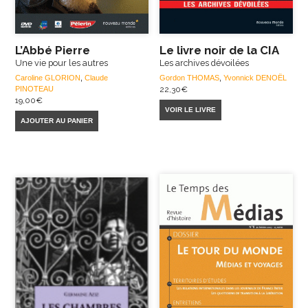
L’Abbé Pierre
Le livre noir de la CIA
Une vie pour les autres
Les archives dévoilées
Caroline GLORION
,
Claude
Gordon THOMAS
,
Yvonnick DENOËL
PINOTEAU
22,30
€
19,00
€
VOIR LE LIVRE
AJOUTER AU PANIER