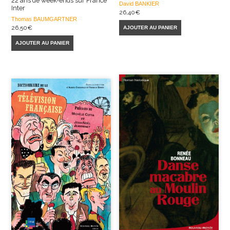
22 ans de week-ends sur France
David BANKIER
Inter
26,40
€
Thomas BAUMGARTNER
26,50
€
AJOUTER AU PANIER
AJOUTER AU PANIER