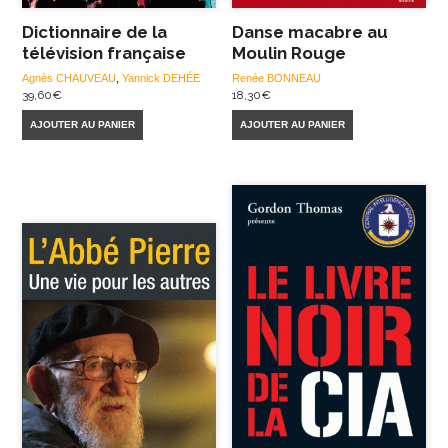
Dictionnaire de la
Danse macabre au
télévision française
Moulin Rouge
Agnès CHAUVEAU
,
Yannick DEHÉE
Renée BONNEAU
39,60
€
18,30
€
AJOUTER AU PANIER
AJOUTER AU PANIER