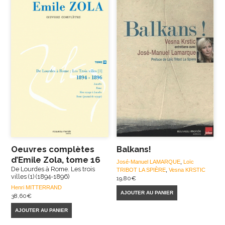
Oeuvres complètes
Balkans!
d’Emile Zola, tome 16
José-Manuel LAMARQUE
,
Loïc
De Lourdes à Rome. Les trois
TRIBOT LA SPIÈRE
,
Vesna KRSTIC
villes (1) (1894-1896)
19,80
€
Henri MITTERRAND
AJOUTER AU PANIER
38,60
€
AJOUTER AU PANIER