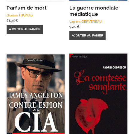
Parfum de mort
La guerre mondiale
médiatique
Gordon THOMAS
21,30
€
Laurent GERVEREAU
9,20
€
AJOUTER AU PANIER
AJOUTER AU PANIER