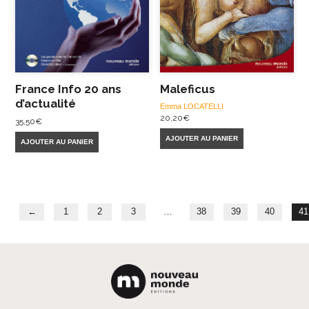
France Info 20 ans
Maleficus
d’actualité
Emma LOCATELLI
20,20
€
35,50
€
AJOUTER AU PANIER
AJOUTER AU PANIER
←
1
2
3
…
38
39
40
41