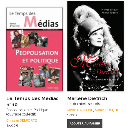
Le Temps des Médias
Marlene Dietrich
n° 10
les derniers secrets
Peopolisation et Politique
Michel RACHLINE
,
Norma BOSQUET
(ouvrage collectif)
17,20
€
Christian DELPORTE
AJOUTER AU PANIER
25,00
€