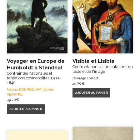
Voyager en Europe de
Visible et Lisible
Humboldt à Stendhal
Confrontations et articulations du
texte et de l'image
Contraintes nationales et
tentations cosmopolites 1790-
Ouvrage collectif
1840
49,70
€
Nicolas BOURGUINAT
,
Sylvain
AJOUTER AU PANIER
VENAYRE
49,70
€
AJOUTER AU PANIER