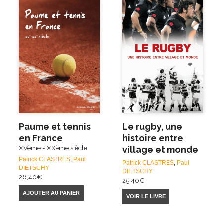
Paume et tennis
Le rugby, une
en France
histoire entre
XVème - XXème siècle
village et monde
Patrick CLASTRES
,
Paul
Patrick CLASTRES
,
Paul
DIETSCHY
DIETSCHY
26,40
€
25,40
€
AJOUTER AU PANIER
VOIR LE LIVRE