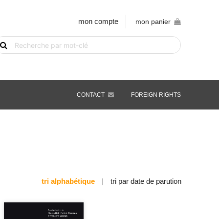
mon compte
mon panier
echerche
e
vre
ar
ot-
é
CONTACT
FOREIGN RIGHTS
tri alphabétique
|
tri par date de parution