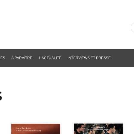
R
d
li
p
m
cl
TÉS
À PARAÎTRE
L’ACTUALITÉ
INTERVIEWS ET PRESSE
S