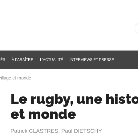
R
d
li
p
m
cl
TÉS
À PARAÎTRE
L’ACTUALITÉ
INTERVIEWS ET PRESSE
 village et monde
Le rugby, une histo
et monde
Patrick CLASTRES
,
Paul DIETSCHY