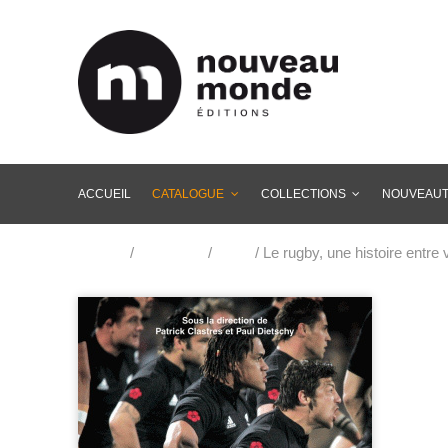
ACCUEIL
CATALOGUE
COLLECTIONS
NOUVEAU
Accueil
/
Catalogue
/
Sport
/ Le rugby, une histoire entre