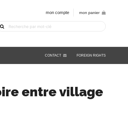
mon compte
mon panier
echerche
e
vre
ar
ot-
é
CONTACT
FOREIGN RIGHTS
ire entre village