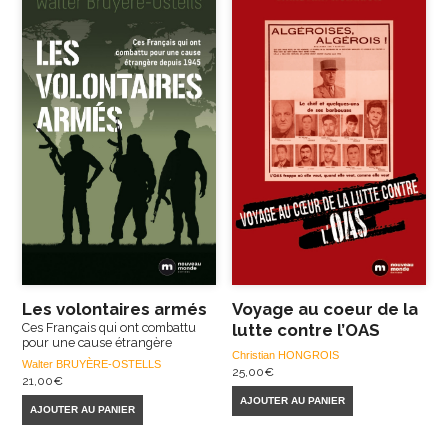
Les volontaires armés
Voyage au coeur de la
Ces Français qui ont combattu
lutte contre l’OAS
pour une cause étrangère
Christian HONGROIS
Walter BRUYÈRE-OSTELLS
25,00
€
21,00
€
AJOUTER AU PANIER
AJOUTER AU PANIER