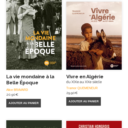
La vie mondaine à la
Vivre en Algérie
Belle Époque
du XIXe au XXe siècle
Tramor QUEMENEUR
Alice BRAVARD
29,90
€
20,90
€
AJOUTER AU PANIER
AJOUTER AU PANIER