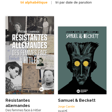
tri alphabétique
|
tri par date de parution
Résistantes
Samuel & Beckett
allemandes
Jorge Carrión
Des femmes face à Hitler
19,90
€