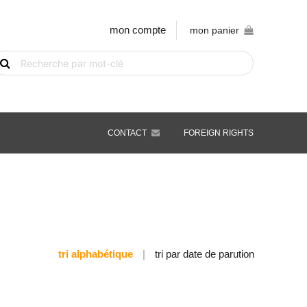
mon compte
mon panier
echerche
e
vre
ar
ot-
é
CONTACT
FOREIGN RIGHTS
tri alphabétique
|
tri par date de parution