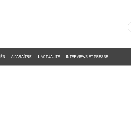
R
d
li
p
m
cl
TÉS
À PARAÎTRE
L’ACTUALITÉ
INTERVIEWS ET PRESSE