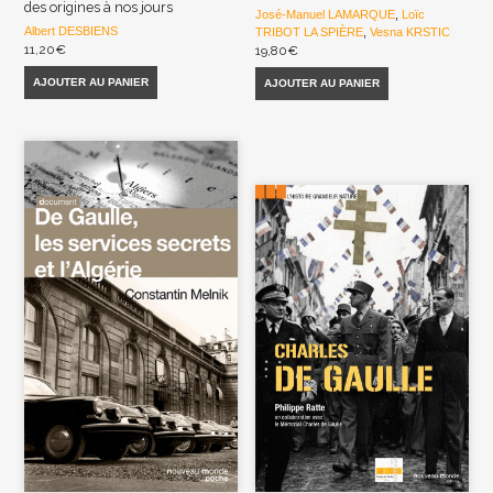
des origines à nos jours
José-Manuel LAMARQUE
,
Loïc
Albert DESBIENS
TRIBOT LA SPIÈRE
,
Vesna KRSTIC
11,20
€
19,80
€
AJOUTER AU PANIER
AJOUTER AU PANIER