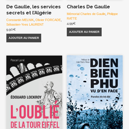
De Gaulle, les services
Charles De Gaulle
secrets et l’Algérie
Mémorial Charles de Gaulle
,
Philippe
RATTE
Constantin MELNIK
,
Olivier FORCADE
,
4,99
€
Sébastien-Yves LAURENT
9,90
€
AJOUTER AU PANIER
AJOUTER AU PANIER