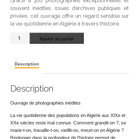
Grâce à 300 photographies exceptionnelles et
souvent inédites, issues d’archives publiques et
privées, cet ouvrage offre un regard sensible sur
la vie quotidienne en Algérie à travers l’histoire.
quantité
Ajouter au panier
de
Vivre
en
Algérie
Description
Description
Ouvrage de photographies inédites
La vie quotidienne des populations en Algérie aux XIXe et
XXe siècles reste mal connue. Comment grandit-on ?, se
marie-t-on, travaille-t-on, vieillit-on, meurt-on en Algérie ?
Replonger dans la profondeur de l’histoire permet de