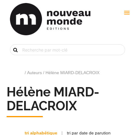
menu
Recherche
de
livre
par
mot-
clé
Accueil
/ Auteurs / Hélène MIARD-DELACROIX
Hélène MIARD-
DELACROIX
tri alphabétique
|
tri par date de parution