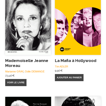
Mademoiselle Jeanne
La Mafia à Hollywood
Moreau
Tim ADLER
9,90
€
Marianne GRAY
,
Odile DEMANGE
23,40
€
AJOUTER AU PANIER
VOIR LE LIVRE