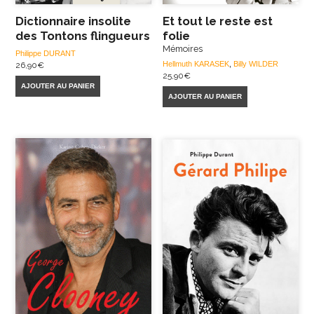
Dictionnaire insolite
Et tout le reste est
des Tontons flingueurs
folie
Mémoires
Philippe DURANT
Hellmuth KARASEK
,
Billy WILDER
26,90
€
25,90
€
AJOUTER AU PANIER
AJOUTER AU PANIER