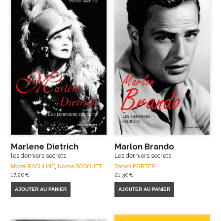
Marlene Dietrich
Marlon Brando
les derniers secrets
Les derniers secrets
Michel RACHLINE
,
Norma BOSQUET
Darwin PORTER
17,20
€
21,30
€
AJOUTER AU PANIER
AJOUTER AU PANIER