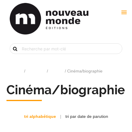
menu
Recherche
de
livre
par
mot-
clé
Accueil
/
Catalogue
/
Cinéma
/ Cinéma/biographie
Cinéma/biographie
tri alphabétique
|
tri par date de parution