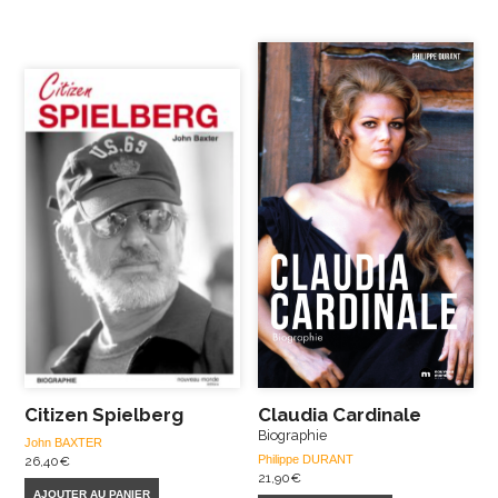
Citizen Spielberg
Claudia Cardinale
Biographie
John BAXTER
Philippe DURANT
26,40
€
21,90
€
AJOUTER AU PANIER