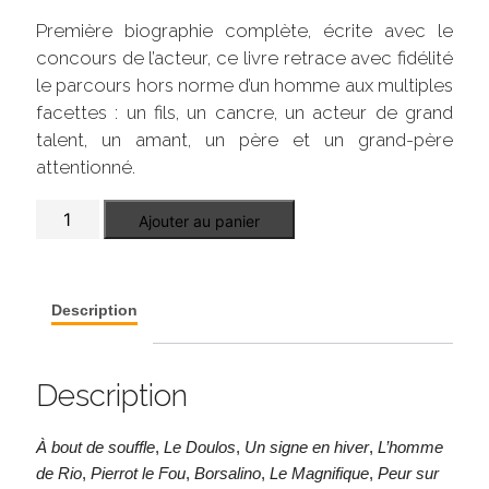
Première biographie complète, écrite avec le
concours de l’acteur, ce livre retrace avec fidélité
le parcours hors norme d’un homme aux multiples
facettes : un fils, un cancre, un acteur de grand
talent, un amant, un père et un grand-père
attentionné.
quantité
Ajouter au panier
de
Belmondo
Description
Description
À bout de souffle
,
Le Doulos
,
Un signe en hiver
,
L’homme
de Rio
,
Pierrot le Fou
,
Borsalino
,
Le Magnifique
,
Peur sur