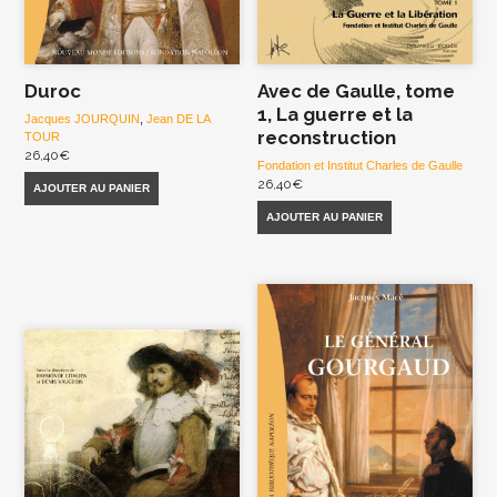
Duroc
Avec de Gaulle, tome
1, La guerre et la
Jacques JOURQUIN
,
Jean DE LA
reconstruction
TOUR
26,40
€
Fondation et Institut Charles de Gaulle
26,40
€
AJOUTER AU PANIER
AJOUTER AU PANIER