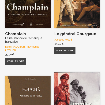
Champlain
Le général Gourgaud
La naissance de l'Amérique
Jacques MACÉ
française
25,40
€
Denis VAUGEOIS
,
Raymonde
LITALIEN
VOIR LE LIVRE
39,90
€
VOIR LE LIVRE