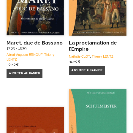
Maret, duc de Bassano
La proclamation de
1763 - 1839
l’Empire
Alfred-Auguste ERNOUF
,
Thierry
Nathalie CLOT
,
Thierry LENTZ
LENTZ
34,50
€
30,50
€
AJOUTER AU PANIER
AJOUTER AU PANIER