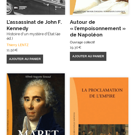
L’assassinat de John F.
Autour de
Kennedy
« l’empoisonnement »
Histoire d'un mystère d'État (4e
de Napoléon
éd.)
Ouvrage collectif
Thierry LENTZ
19,30
€
11,50
€
AJOUTER AU PANIER
AJOUTER AU PANIER