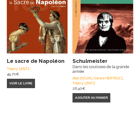
Le sacre de Napoléon
Schulmeister
Dans les coulisses de la grande
Thierry LENTZ
armée
49,70
€
Abel DOUAY
,
Gérard HERTAULT
,
Thierry LENTZ
VOIR LE LIVRE
26,40
€
AJOUTER AU PANIER