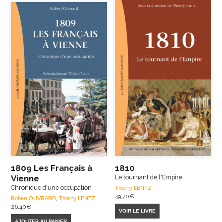
1809 Les Français à
1810
Vienne
Le tournant de l'Empire
Chronique d'une occupation
Thierry LENTZ
49,70
€
Robert OUVRARD
,
Thierry LENTZ
26,40
€
VOIR LE LIVRE
AJOUTER AU PANIER