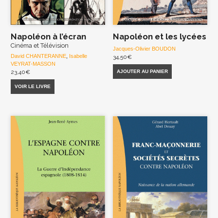
Napoléon à l’écran
Napoléon et les lycées
Cinéma et Télévision
Jacques-Olivier BOUDON
David CHANTERANNE
,
Isabelle
34,50
€
VEYRAT-MASSON
AJOUTER AU PANIER
23,40
€
VOIR LE LIVRE