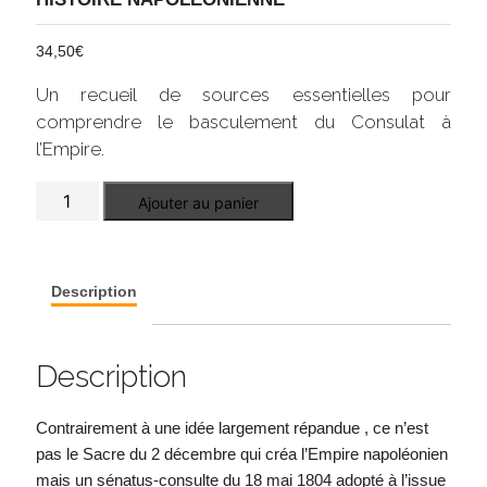
34,50
€
Un recueil de sources essentielles pour
comprendre le basculement du Consulat à
l’Empire.
quantité
Ajouter au panier
de
La
proclamation
de
l'Empire
Description
Description
Contrairement à une idée largement répandue , ce n’est
pas le Sacre du 2 décembre qui créa l’Empire napoléonien
mais un sénatus-consulte du 18 mai 1804 adopté à l’issue