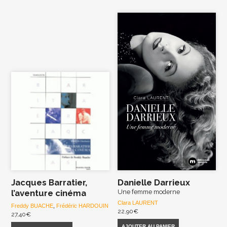
Jacques Barratier,
Danielle Darrieux
l’aventure cinéma
Une femme moderne
Clara LAURENT
Freddy BUACHE
,
Frédéric HARDOUIN
22,90
€
27,40
€
AJOUTER AU PANIER