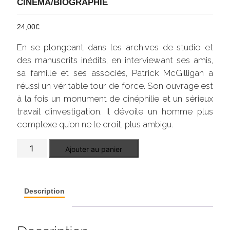
CINÉMA/BIOGRAPHIE
24,00
€
En se plongeant dans les archives de studio et
des manuscrits inédits, en interviewant ses amis,
sa famille et ses associés, Patrick McGilligan a
réussi un véritable tour de force. Son ouvrage est
à la fois un monument de cinéphilie et un sérieux
travail d’investigation. Il dévoile un homme plus
complexe qu’on ne le croit, plus ambigu.
quantité
Ajouter au panier
de
Clint
Eastwood
Description