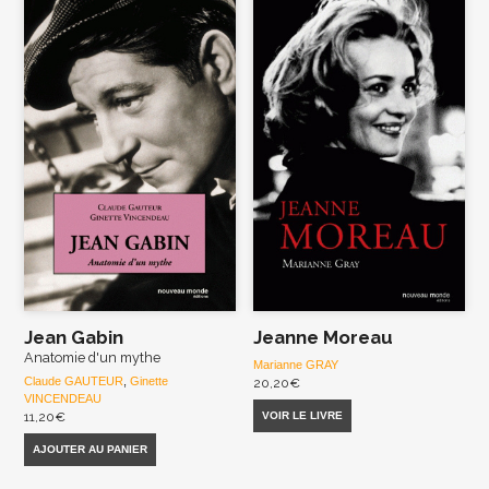
Jean Gabin
Jeanne Moreau
Anatomie d'un mythe
Marianne GRAY
Claude GAUTEUR
,
Ginette
20,20
€
VINCENDEAU
VOIR LE LIVRE
11,20
€
AJOUTER AU PANIER