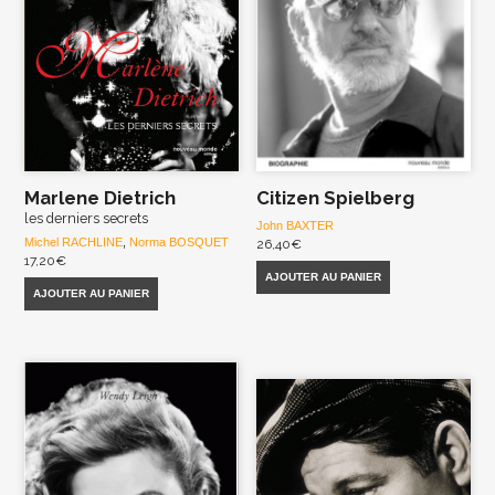
Marlene Dietrich
Citizen Spielberg
les derniers secrets
John BAXTER
Michel RACHLINE
,
Norma BOSQUET
26,40
€
17,20
€
AJOUTER AU PANIER
AJOUTER AU PANIER