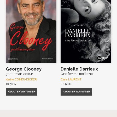
George Clooney
Danielle Darrieux
gentleman-acteur
Une femme moderne
Karine COHEN-DICKER
Clara LAURENT
18,30
€
22,90
€
AJOUTER AU PANIER
AJOUTER AU PANIER