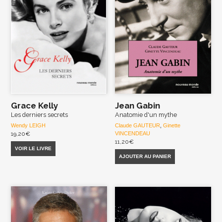
Grace Kelly
Jean Gabin
Les derniers secrets
Anatomie d'un mythe
Wendy LEIGH
Claude GAUTEUR
,
Ginette
19,20
€
VINCENDEAU
11,20
€
VOIR LE LIVRE
AJOUTER AU PANIER