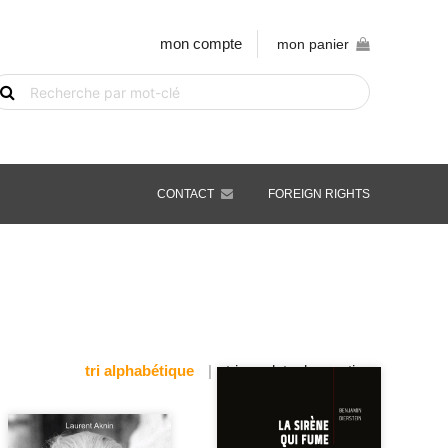
mon compte
mon panier
echerche
e
vre
ar
ot-
é
CONTACT
FOREIGN RIGHTS
tri alphabétique
|
tri par date de parution