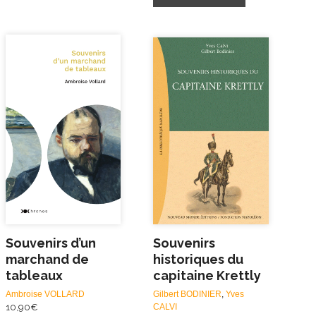
Souvenirs d’un
Souvenirs
marchand de
historiques du
tableaux
capitaine Krettly
Ambroise VOLLARD
Gilbert BODINIER
,
Yves
10,90
€
CALVI