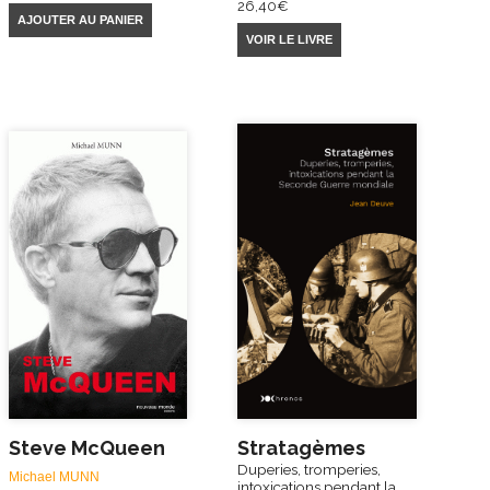
26,40
€
AJOUTER AU PANIER
VOIR LE LIVRE
Steve McQueen
Stratagèmes
Duperies, tromperies,
Michael MUNN
intoxications pendant la