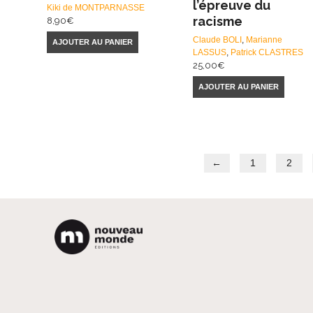
l’épreuve du
Kiki de MONTPARNASSE
racisme
8,90
€
Claude BOLI
,
Marianne
AJOUTER AU PANIER
LASSUS
,
Patrick CLASTRES
25,00
€
AJOUTER AU PANIER
←
1
2