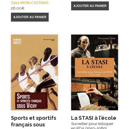
Gaby ARON-CASTAING
AJOUTER AU PANIER
26,00
€
AJOUTER AU PANIER
Sports et sportifs
La STASI à l’école
Surveiller pour éduquer
français sous
en RDA (1950-1989)