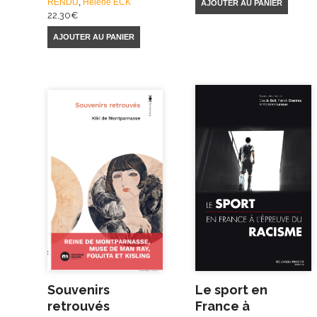
RENDU
,
Hélène ECK
AJOUTER AU PANIER
22,30
€
AJOUTER AU PANIER
Souvenirs
Le sport en
retrouvés
France à