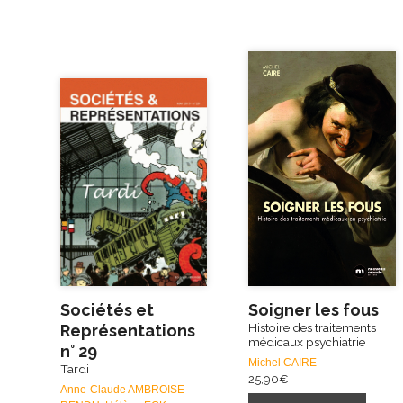
Sociétés et
Soigner les fous
Histoire des traitements
Représentations
médicaux psychiatrie
n° 29
Michel CAIRE
Tardi
25,90
€
Anne-Claude AMBROISE-