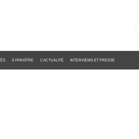
R
d
li
p
m
cl
TÉS
À PARAÎTRE
L’ACTUALITÉ
INTERVIEWS ET PRESSE