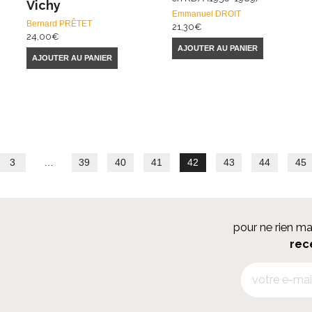
Vichy
Emmanuel DROIT
Bernard PRÊTET
21,30
€
24,00
€
AJOUTER AU PANIER
AJOUTER AU PANIER
3
…
39
40
41
42
43
44
45
pour ne rien m
rec