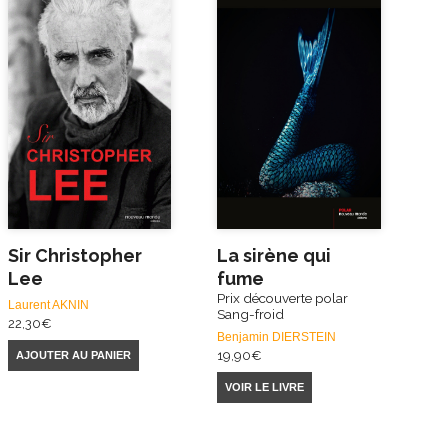
Sir Christopher
La sirène qui
Lee
fume
Prix découverte polar
Laurent AKNIN
Sang-froid
22,30
€
Benjamin DIERSTEIN
19,90
€
AJOUTER AU PANIER
VOIR LE LIVRE