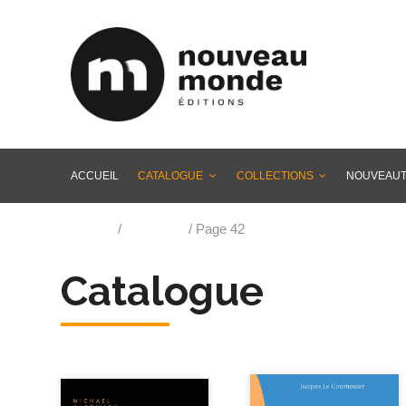
ACCUEIL
CATALOGUE
COLLECTIONS
NOUVEAU
Accueil
/
Catalogue
/ Page 42
Catalogue