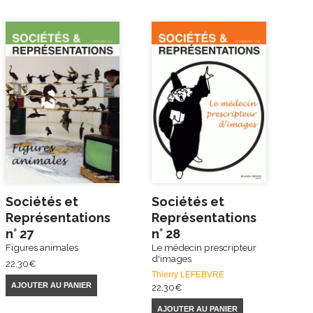
Sociétés et
Sociétés et
Représentations
Représentations
n° 27
n° 28
Figures animales
Le médecin prescripteur
d'images
22,30
€
Thierry LEFEBVRE
AJOUTER AU PANIER
22,30
€
AJOUTER AU PANIER