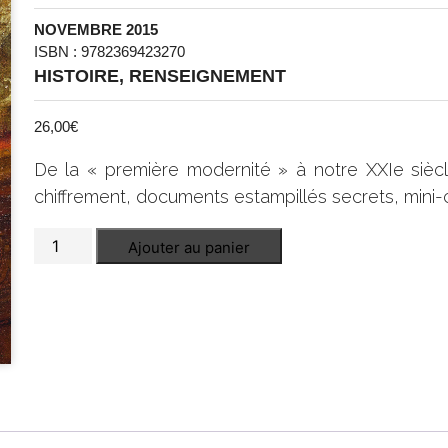
NOVEMBRE 2015
ISBN : 9782369423270
HISTOIRE
,
RENSEIGNEMENT
26,00
€
De la « première modernité » à notre XXIe siècle
chiffrement, documents estampillés secrets, mini
quantité
Ajouter au panier
de
Le
secret
de
l'Etat