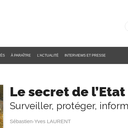
R
d
li
p
m
cl
TÉS
À PARAÎTRE
L’ACTUALITÉ
INTERVIEWS ET PRESSE
Le secret de l’Etat
Surveiller, protéger, infor
Sébastien-Yves LAURENT