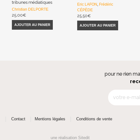
tribunes médiatiques
Eric LAFON
,
Frédéric
Christian DELPORTE
CÉPÈDE
25,00
€
25,50
€
AJOUTER AU PANIER
AJOUTER AU PANIER
pour ne rien m
rec
|
|
|
s
Contact
Mentions légales
Conditions de vente
une réalisation
Sitedit