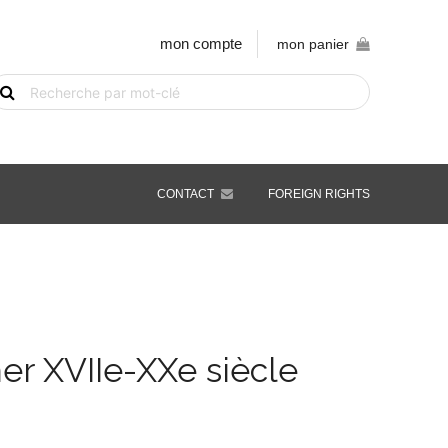
mon compte
mon panier
echerche
e
vre
ar
ot-
é
CONTACT
FOREIGN RIGHTS
mer XVIIe-XXe siècle