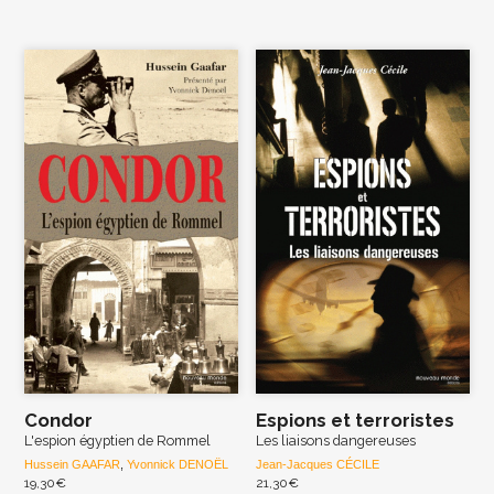
Condor
Espions et terroristes
L'espion égyptien de Rommel
Les liaisons dangereuses
Hussein GAAFAR
,
Yvonnick DENOËL
Jean-Jacques CÉCILE
19,30
€
21,30
€