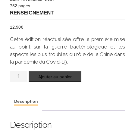
752 pages
RENSEIGNEMENT
12,90
€
Cette édition réactualisée offre la première mise
au point sur la guerre bactériologique et les
aspects les plus troubles du rôle de la Chine dans
la pandémie du Covid-19.
quantité
Ajouter au panier
de
Les
services
secrets
chinois
Description
Description