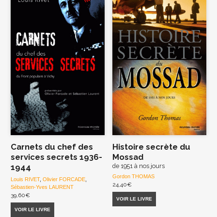
Carnets du chef des
Histoire secrète du
services secrets 1936-
Mossad
1944
de 1951 à nos jours
Gordon THOMAS
Louis RIVET
,
Olivier FORCADE
,
24,40
€
Sébastien-Yves LAURENT
39,60
€
VOIR LE LIVRE
VOIR LE LIVRE