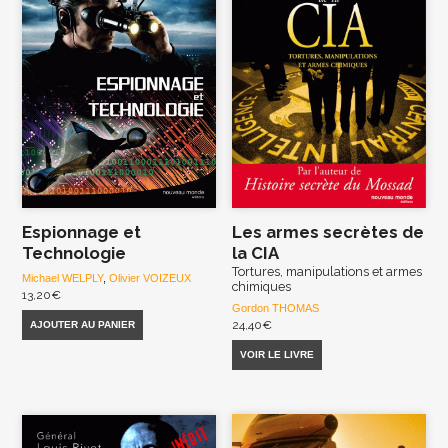
Espionnage et
Les armes secrètes de
Technologie
la CIA
Tortures, manipulations et armes
Michael WELPLY
,
Olivier VOIZEUX
chimiques
13,20
€
Gordon THOMAS
24,40
€
AJOUTER AU PANIER
VOIR LE LIVRE