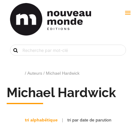
menu
Recherche
de
livre
par
mot-
clé
Accueil
/ Auteurs / Michael Hardwick
Michael Hardwick
tri alphabétique
|
tri par date de parution