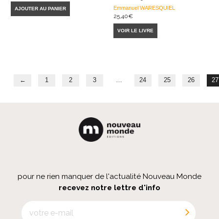
Emmanuel WARESQUIEL
AJOUTER AU PANIER
25,40
€
VOIR LE LIVRE
←
1
2
3
…
24
25
26
27
pour ne rien manquer de l'actualité Nouveau Monde
recevez notre lettre d'info