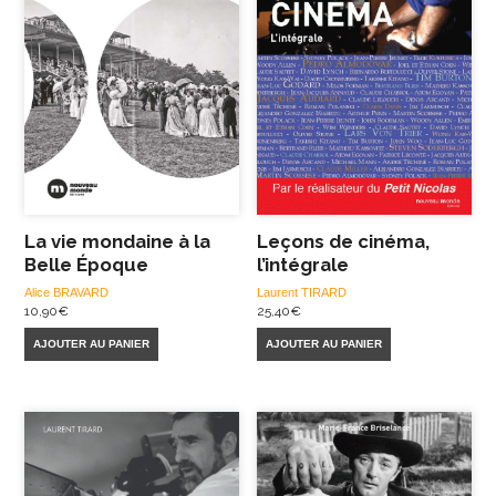
La vie mondaine à la
Leçons de cinéma,
Belle Époque
l’intégrale
Alice BRAVARD
Laurent TIRARD
10,90
€
25,40
€
AJOUTER AU PANIER
AJOUTER AU PANIER