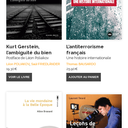
Kurt Gerstein,
L’antiterrorisme
l’ambiguité du bien
français
Postface de Léon Poliakov
Une histoire internationale
Léon POLIAKOV
,
Saül FRIEDLÄNDER
Thomas BAUSARDO
19,30
€
25,90
€
VOIR LE LIVRE
AJOUTER AU PANIER