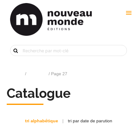
menu
Recherche
de
livre
par
mot-
clé
Accueil
/
Catalogue
/ Page 27
Catalogue
tri alphabétique
|
tri par date de parution