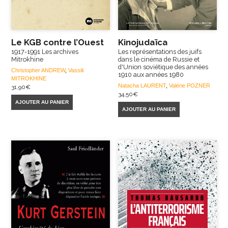
Le KGB contre l’Ouest
Kinojudaïca
1917-1991 Les archives
Les représentations des juifs
Mitrokhine
dans le cinéma de Russie et
d'Union soviétique des années
Christopher ANDREW
,
Vassili
1910 aux années 1980
MITROKHINE
Natacha LAURENT
,
Valérie POZNER
31,90
€
34,50
€
AJOUTER AU PANIER
AJOUTER AU PANIER