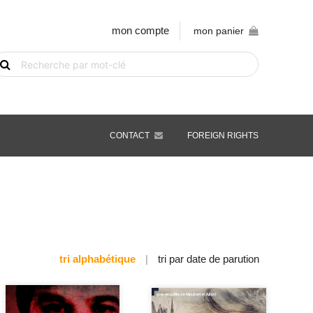
mon compte
mon panier
echerche
e
vre
ar
ot-
é
CONTACT
FOREIGN RIGHTS
tri alphabétique
|
tri par date de parution