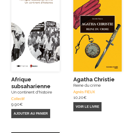
Afrique
Agatha Christie
Reine du crime
subsaharienne
Un continent d'histoire
Agnès FIEUX
10,20
€
Collectif
9,90
€
VOIR LE LIVRE
AJOUTER AU PANIER