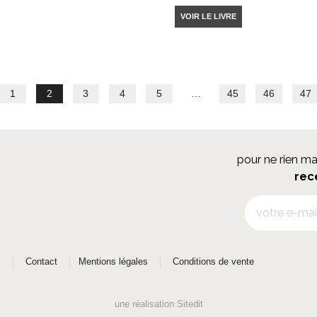
VOIR LE LIVRE
1
2
3
4
5
…
45
46
47
pour ne rien m
rec
|
|
|
s
Contact
Mentions légales
Conditions de vente
une réalisation
Sitedit