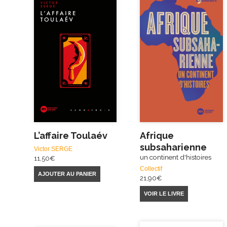
L’affaire Toulaév
Afrique
subsaharienne
Victor SERGE
un continent d'histoires
11,50
€
Collectif
AJOUTER AU PANIER
21,90
€
VOIR LE LIVRE