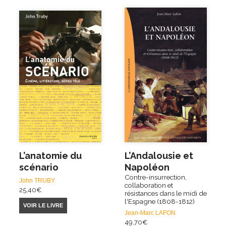
L’anatomie du
L’Andalousie et
scénario
Napoléon
Contre-insurrection,
John TRUBY
collaboration et
25,40
€
résistances dans le midi de
l'Espagne (1808-1812)
VOIR LE LIVRE
Jean-Marc LAFON
49,70
€