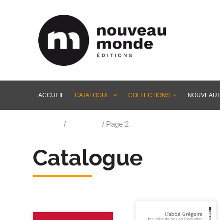
ACCUEIL
CATALOGUE
COLLECTIONS
NOUVEAU
Accueil
/
Catalogue
/ Page 2
Catalogue