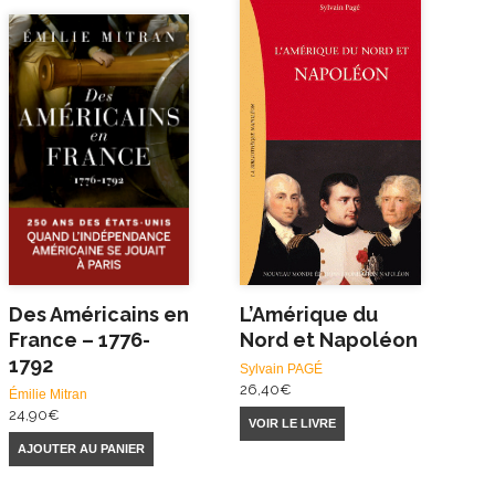
Des Américains en
L’Amérique du
France – 1776-
Nord et Napoléon
1792
Sylvain PAGÉ
26,40
€
Émilie Mitran
24,90
€
VOIR LE LIVRE
AJOUTER AU PANIER