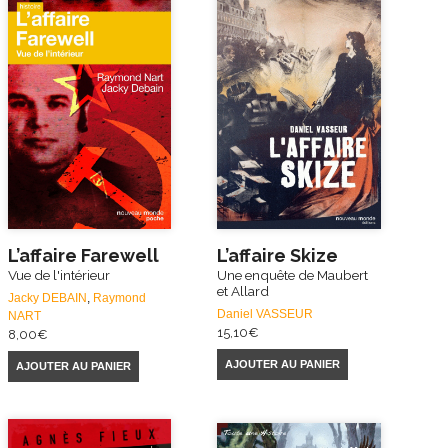
L’affaire Farewell
L’affaire Skize
Vue de l'intérieur
Une enquête de Maubert
et Allard
Jacky DEBAIN
,
Raymond
Daniel VASSEUR
NART
15,10
€
8,00
€
AJOUTER AU PANIER
AJOUTER AU PANIER