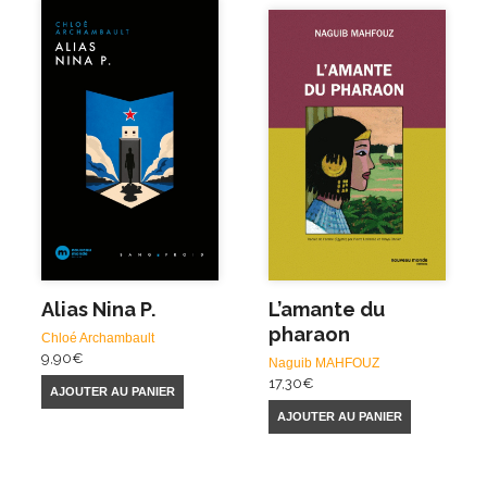
Alias Nina P.
L’amante du
pharaon
Chloé Archambault
9,90
€
Naguib MAHFOUZ
17,30
€
AJOUTER AU PANIER
AJOUTER AU PANIER