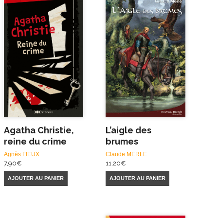
Agatha Christie,
L’aigle des
reine du crime
brumes
Agnès FIEUX
Claude MERLE
7,90
€
11,20
€
AJOUTER AU PANIER
AJOUTER AU PANIER