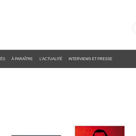
R
d
li
p
m
cl
TÉS
À PARAÎTRE
L’ACTUALITÉ
INTERVIEWS ET PRESSE