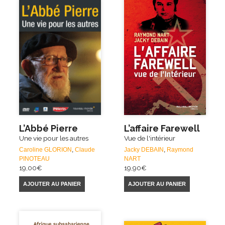
L’Abbé Pierre
L’affaire Farewell
Une vie pour les autres
Vue de l'intérieur
Caroline GLORION
,
Claude
Jacky DEBAIN
,
Raymond
PINOTEAU
NART
19,00
€
19,90
€
AJOUTER AU PANIER
AJOUTER AU PANIER