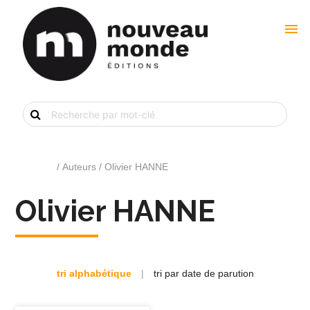
menu
Recherche
de
livre
par
mot-
clé
Accueil
/ Auteurs / Olivier HANNE
Olivier HANNE
tri alphabétique
|
tri par date de parution