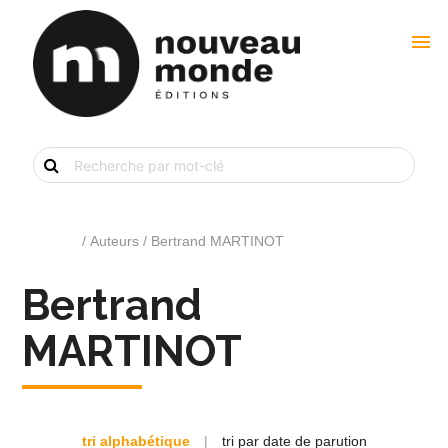
menu
Recherche
de
livre
par
mot-
clé
Accueil
/ Auteurs / Bertrand MARTINOT
Bertrand
MARTINOT
tri alphabétique
|
tri par date de parution