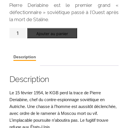
Pierre Deriabine est le premier grand «
défectionnaire » soviétique passé à l’Ouest après
la mort de Staline.
quantité
Ajouter au panier
de
Policier
de
Staline
Description
Description
Le 15 février 1954, le KGB perd la trace de Pierre
Deriabine, chef du contre-espionnage soviétique en
Autriche. Une chasse à l’homme est aussitôt déclenchée,
avec ordre de le ramener à Moscou mort ou vif.
L’implacable poursuite n’aboutira pas. Le fugitif trouve
refuge aux États-Unis.