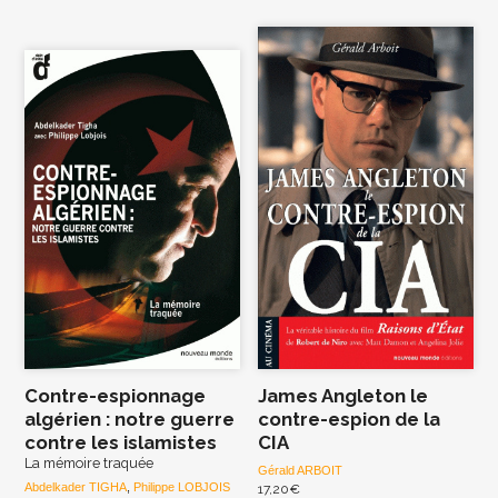
Contre-espionnage
James Angleton le
algérien : notre guerre
contre-espion de la
contre les islamistes
CIA
La mémoire traquée
Gérald ARBOIT
Abdelkader TIGHA
,
Philippe LOBJOIS
17,20
€