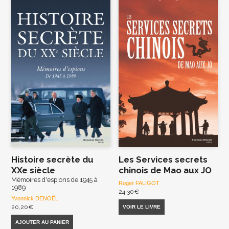
Histoire secrète du
Les Services secrets
XXe siècle
chinois de Mao aux JO
Mémoires d'espions de 1945 à
Roger FALIGOT
1989
24,30
€
Yvonnick DENOËL
20,20
€
VOIR LE LIVRE
AJOUTER AU PANIER