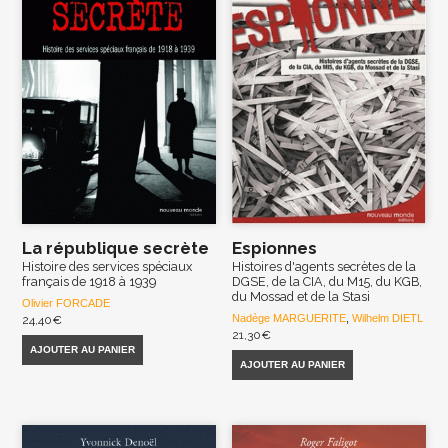
La république secrète
Espionnes
Histoire des services spéciaux
Histoires d'agents secrètes de la
français de 1918 à 1939
DGSE, de la CIA, du M15, du KGB,
du Mossad et de la Stasi
Olivier FORCADE
Nadège MARGUERITE
,
Wilhelm DIETL
24,40
€
21,30
€
AJOUTER AU PANIER
AJOUTER AU PANIER