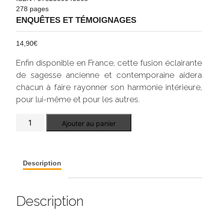
278 pages
ENQUÊTES ET TÉMOIGNAGES
14,90
€
Enfin disponible en France, cette fusion éclairante
de sagesse ancienne et contemporaine aidera
chacun à faire rayonner son harmonie intérieure,
pour lui-même et pour les autres.
quantité
Ajouter au panier
de
Vers
la
paix
intérieure
Description
Description