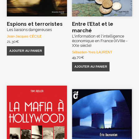
Espions et terroristes
Entre l’Etat et le
Les liaisons dangereuses
marché
L'information et l'intelligence
Jean-Jacques CÉCILE
économique en France (XVIIIe -
21,30
€
XXe siècle)
AJOUTER AU PANIER
Sébastien-Yves LAURENT
49,70
€
AJOUTER AU PANIER