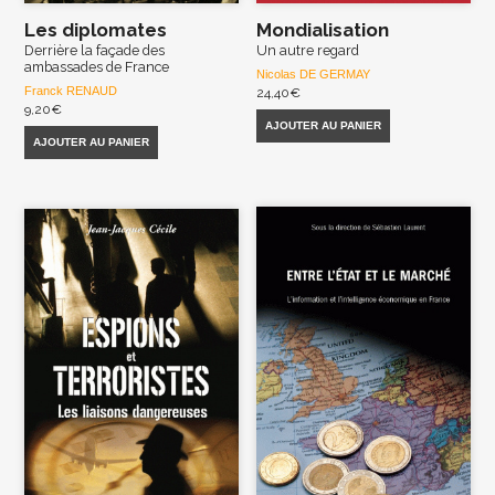
Les diplomates
Mondialisation
Derrière la façade des
Un autre regard
ambassades de France
Nicolas DE GERMAY
Franck RENAUD
24,40
€
9,20
€
AJOUTER AU PANIER
AJOUTER AU PANIER