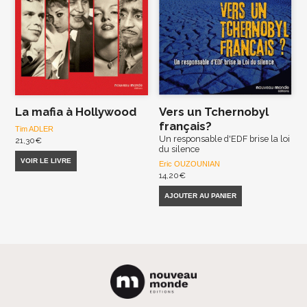
La mafia à Hollywood
Vers un Tchernobyl
français?
Tim ADLER
Un responsable d'EDF brise la loi
21,30
€
du silence
VOIR LE LIVRE
Eric OUZOUNIAN
14,20
€
AJOUTER AU PANIER