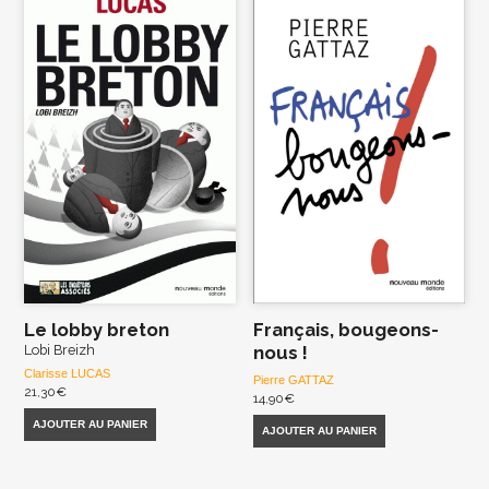
Le lobby breton
Français, bougeons-
Lobi Breizh
nous !
Clarisse LUCAS
Pierre GATTAZ
21,30
€
14,90
€
AJOUTER AU PANIER
AJOUTER AU PANIER