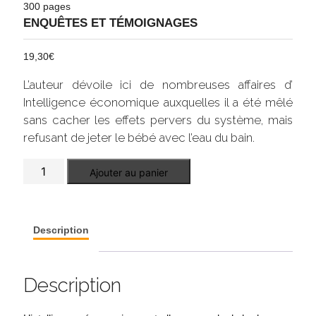
300 pages
ENQUÊTES ET TÉMOIGNAGES
19,30
€
L’auteur dévoile ici de nombreuses affaires d’
Intelligence économique auxquelles il a été mêlé
sans cacher les effets pervers du système, mais
refusant de jeter le bébé avec l’eau du bain.
quantité
Ajouter au panier
de
Les
coulisses
de
l'intelligence
Description
économique
Description