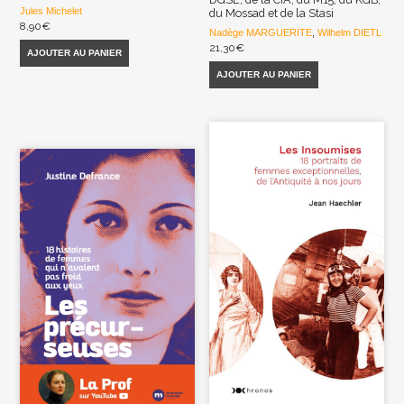
Jules Michelet
du Mossad et de la Stasi
8,90
€
Nadège MARGUERITE
,
Wilhelm DIETL
21,30
€
AJOUTER AU PANIER
AJOUTER AU PANIER