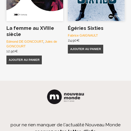
La femme au XVIIIe
Égéries Sixties
siècle
Fabrice GAIGNAULT
24,90
€
Edmond DE GONCOURT
,
Jules de
GONCOURT
AJOUTER AU PANIER
12,90
€
AJOUTER AU PANIER
pour ne rien manquer de l'actualité Nouveau Monde