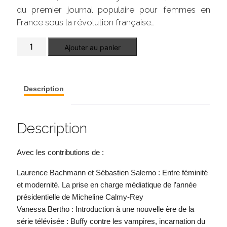
du premier journal populaire pour femmes en
France sous la révolution française…
quantité
Ajouter au panier
de
Le
Temps
des
Médias
Description
n°
12
Description
Avec les contributions de :
Laurence Bachmann et Sébastien Salerno : Entre féminité
et modernité. La prise en charge médiatique de l’année
présidentielle de Micheline Calmy-Rey
Vanessa Bertho : Introduction à une nouvelle ère de la
série télévisée : Buffy contre les vampires, incarnation du