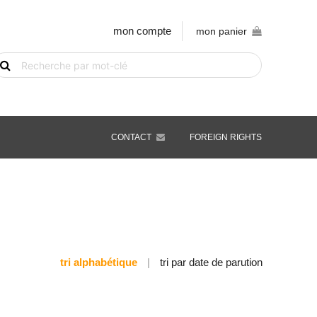
mon compte
mon panier
echerche
e
vre
ar
ot-
é
CONTACT
FOREIGN RIGHTS
tri alphabétique
|
tri par date de parution