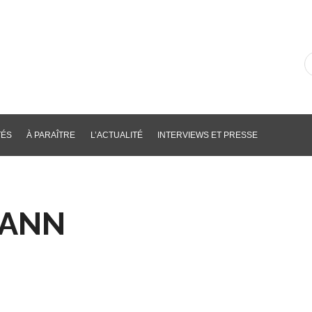
R
d
li
p
m
cl
TÉS
À PARAÎTRE
L’ACTUALITÉ
INTERVIEWS ET PRESSE
MANN