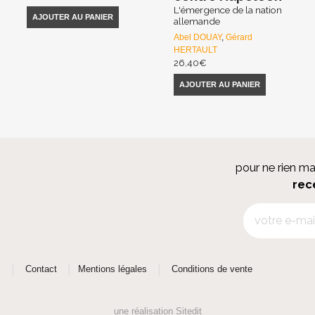
L'émergence de la nation
AJOUTER AU PANIER
allemande
Abel DOUAY
,
Gérard
HERTAULT
26,40
€
AJOUTER AU PANIER
pour ne rien m
rec
|
|
|
s
Contact
Mentions légales
Conditions de vente
une réalisation
Sitedit