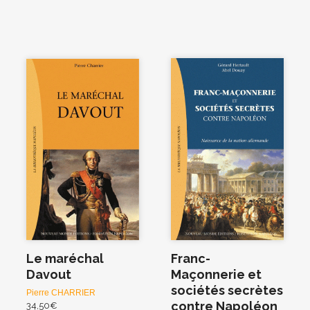
Le maréchal
Franc-
Davout
Maçonnerie et
sociétés secrètes
Pierre CHARRIER
contre Napoléon
34,50
€