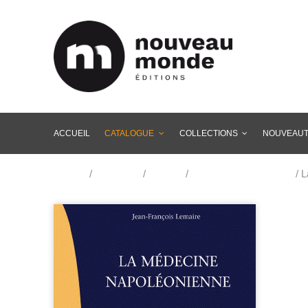
ACCUEIL
CATALOGUE
COLLECTIONS
NOUVEAU
Accueil
/
Catalogue
/
Histoire
/
Histoire napoléonienne
/ 