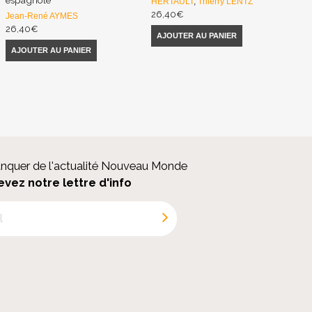
HERTAULT
,
Thierry LENTZ
26,40
€
Jean-René AYMES
26,40
€
AJOUTER AU PANIER
AJOUTER AU PANIER
anquer de l'actualité Nouveau Monde
evez notre lettre d'info