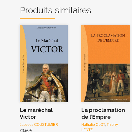
Produits similaires
Le maréchal
La proclamation
Victor
de l’Empire
Jacques COUSTUMIER
Nathalie CLOT
,
Thierry
29,50
€
LENTZ