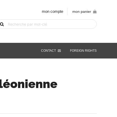
mon compte
mon panier
echerche
e
vre
ar
ot-
é
CONTACT
FOREIGN RIGHTS
léonienne