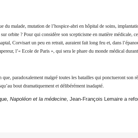
 du malade, mutation de l’hospice-abri en hôpital de soins, implantatio
e sur orbite ? Pour qui considère son scepticisme en matière médicale, c
tal, Corvisart un peu en retrait, auraient fait long feu et, dans l’épanou
ereur, l’« Ecole de Paris », qui sera le phare du monde médical durant p
que, paradoxalement malgré toutes les batailles qui ponctueront son règ
usqu’au bout dramatiquement et délibérément inadapté.
ique,
Napoléon et la médecine
, Jean-François Lemaire a ref