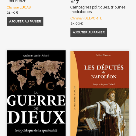
Lobi Breizh
n° 7
Campagnes politiques, tribunes
Clarisse LUCAS
médiatiques
21,30
€
Christian DELPORTE
AJOUTER AU PANIER
25,00
€
AJOUTER AU PANIER