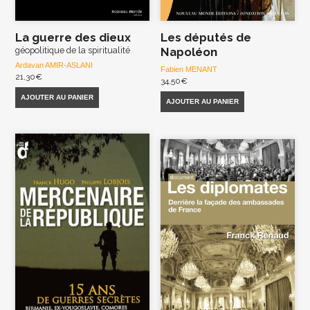
La guerre des dieux
Les députés de
géopolitique de la spiritualité
Napoléon
Ardavan AMIR-ASLANI
Fabien MENANT
21,30
€
34,50
€
AJOUTER AU PANIER
AJOUTER AU PANIER