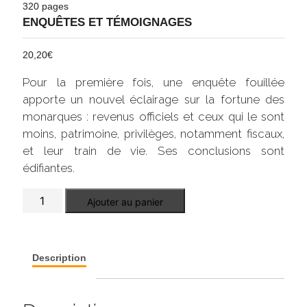
320 pages
ENQUÊTES ET TÉMOIGNAGES
20,20
€
Pour la première fois, une enquête fouillée
apporte un nouvel éclairage sur la fortune des
monarques : revenus officiels et ceux qui le sont
moins, patrimoine, privilèges, notamment fiscaux,
et leur train de vie. Ses conclusions sont
édifiantes.
quantité
Ajouter au panier
de
La
fortune
des
rois
Description