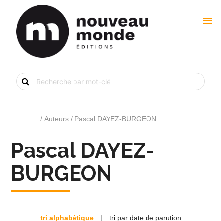
menu
Recherche
de
livre
par
mot-
clé
Accueil
/ Auteurs / Pascal DAYEZ-BURGEON
Pascal DAYEZ-
BURGEON
tri alphabétique
|
tri par date de parution