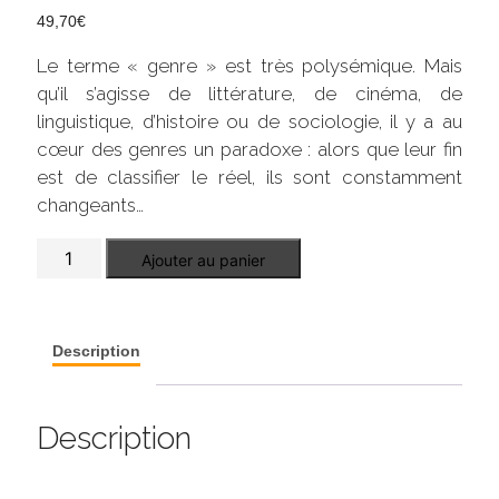
49,70
€
Le terme « genre » est très polysémique. Mais
qu’il s’agisse de littérature, de cinéma, de
linguistique, d’histoire ou de sociologie, il y a au
cœur des genres un paradoxe : alors que leur fin
est de classifier le réel, ils sont constamment
changeants…
quantité
Ajouter au panier
de
Genres
en
mouvements
Description
Description