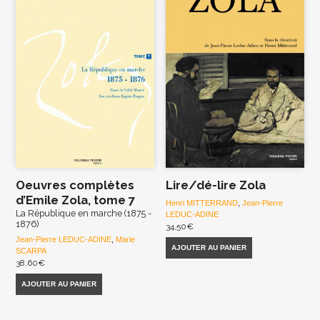
Oeuvres complètes
Lire/dé-lire Zola
d’Emile Zola, tome 7
Henri MITTERRAND
,
Jean-Pierre
La République en marche (1875 -
LEDUC-ADINE
1876)
34,50
€
Jean-Pierre LEDUC-ADINE
,
Marie
AJOUTER AU PANIER
SCARPA
38,60
€
AJOUTER AU PANIER