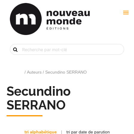
menu
Recherche
de
livre
par
mot-
clé
Accueil
/ Auteurs / Secundino SERRANO
Secundino
SERRANO
tri alphabétique
|
tri par date de parution