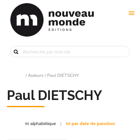
menu
Recherche
de
livre
par
mot-
clé
Accueil
/ Auteurs / Paul DIETSCHY
Paul DIETSCHY
tri alphabétique
|
tri par date de parution