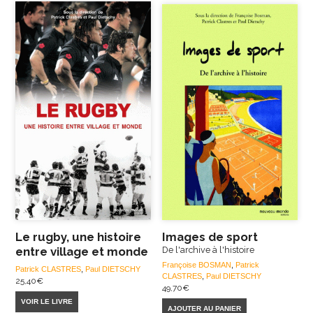
Le rugby, une histoire
Images de sport
entre village et monde
De l'archive à l'histoire
Françoise BOSMAN
,
Patrick
Patrick CLASTRES
,
Paul DIETSCHY
CLASTRES
,
Paul DIETSCHY
25,40
€
49,70
€
VOIR LE LIVRE
AJOUTER AU PANIER