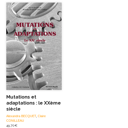
Mutations et
adaptations : le XXème
siècle
Alexandra BECQUET
,
Claire
CONILLEAU
49,70
€