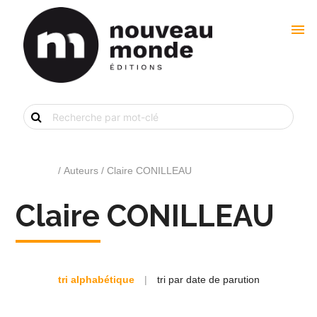
menu
Recherche
de
livre
par
mot-
clé
Accueil
/ Auteurs / Claire CONILLEAU
Claire CONILLEAU
tri alphabétique
|
tri par date de parution