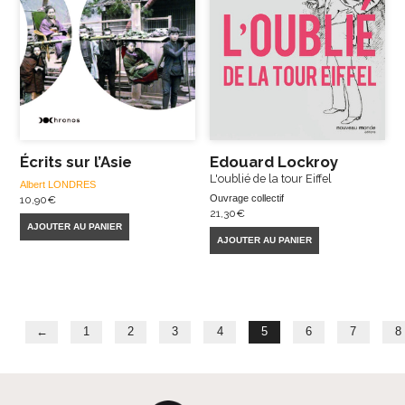
Écrits sur l’Asie
Edouard Lockroy
L'oublié de la tour Eiffel
Albert LONDRES
Ouvrage collectif
10,90
€
21,30
€
AJOUTER AU PANIER
AJOUTER AU PANIER
←
1
2
3
4
5
6
7
8