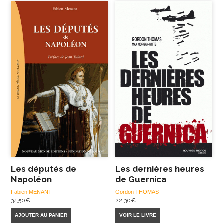
Les députés de
Les dernières heures
Napoléon
de Guernica
Fabien MENANT
Gordon THOMAS
34,50
€
22,30
€
AJOUTER AU PANIER
VOIR LE LIVRE