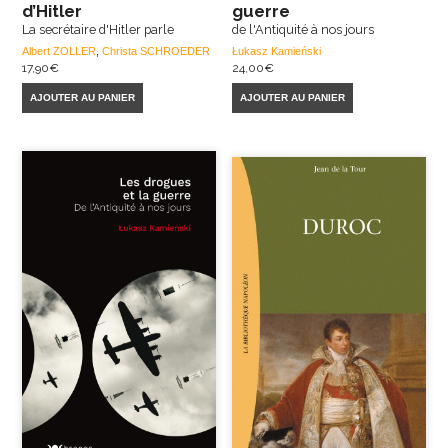
d’Hitler
guerre
La secrétaire d'Hitler parle
de l'Antiquité à nos jours
Albert ZOLLER
,
Christa SCHROEDER
Łukasz Kamieński
17,90
€
24,00
€
AJOUTER AU PANIER
AJOUTER AU PANIER