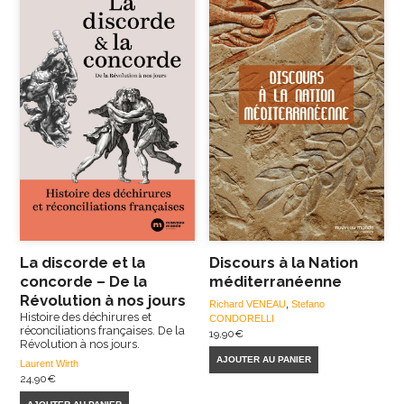
La discorde et la
Discours à la Nation
concorde – De la
méditerranéenne
Révolution à nos jours
Richard VENEAU
,
Stefano
Histoire des déchirures et
CONDORELLI
réconciliations françaises. De la
19,90
€
Révolution à nos jours.
AJOUTER AU PANIER
Laurent Wirth
24,90
€