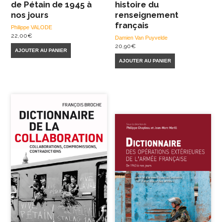
de Pétain de 1945 à
histoire du
nos jours
renseignement
français
Philippe VALODE
22,00
€
Damien Van Puyvelde
20,90
€
AJOUTER AU PANIER
AJOUTER AU PANIER