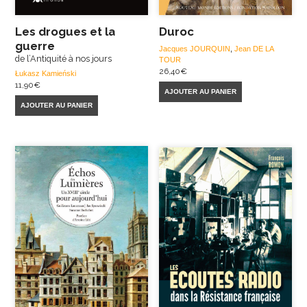
Les drogues et la
Duroc
guerre
Jacques JOURQUIN
,
Jean DE LA
de l’Antiquité à nos jours
TOUR
26,40
€
Łukasz Kamieński
11,90
€
AJOUTER AU PANIER
AJOUTER AU PANIER