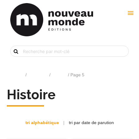
menu
Recherche
de
livre
par
mot-
clé
Accueil
/
Catalogue
/
Histoire
/ Page 5
Histoire
tri alphabétique
|
tri par date de parution