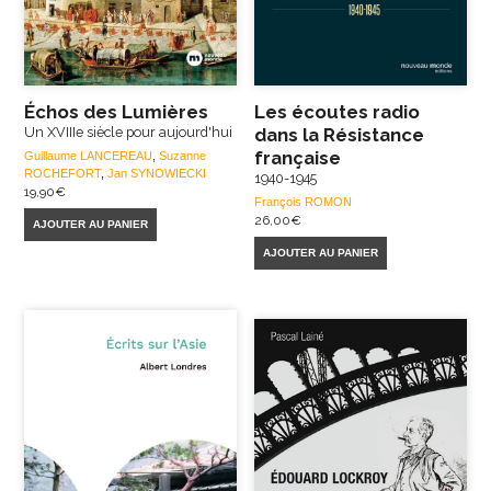
Échos des Lumières
Les écoutes radio
Un XVIIIe siècle pour aujourd'hui
dans la Résistance
française
Guillaume LANCEREAU
,
Suzanne
ROCHEFORT
,
Jan SYNOWIECKI
1940-1945
19,90
€
François ROMON
26,00
€
AJOUTER AU PANIER
AJOUTER AU PANIER