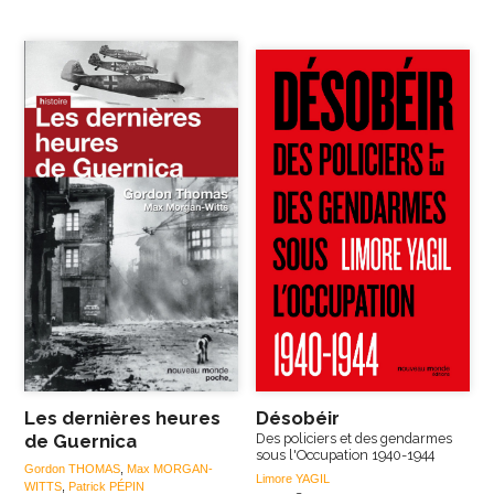
Les dernières heures
Désobéir
de Guernica
Des policiers et des gendarmes
sous l'Occupation 1940-1944
Gordon THOMAS
,
Max MORGAN-
Limore YAGIL
WITTS
,
Patrick PÉPIN