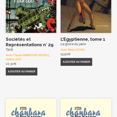
Sociétés et
L’Egyptienne, tome 1
Représentations n° 29
La gloire du père
Tardi
Jean-Blaise DIJAN
15,90
€
Anne-Claude AMBROISE-RENDU
,
Hélène ECK
AJOUTER AU PANIER
22,30
€
AJOUTER AU PANIER