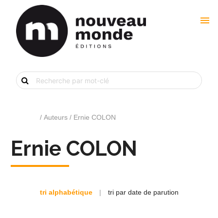
menu
Recherche
de
livre
par
mot-
clé
Accueil
/ Auteurs / Ernie COLON
Ernie COLON
tri alphabétique
|
tri par date de parution