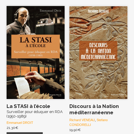
La STASI à l’école
Discours à la Nation
Surveiller pour éduquer en RDA
méditerranéenne
(1950-1989)
Richard VENEAU
,
Stefano
Emmanuel DROIT
CONDORELLI
21,30
€
19,90
€