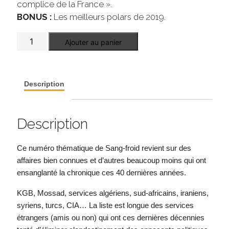
complice de la France ».
BONUS :
Les meilleurs polars de 2019.
quantité
Ajouter au panier
de
Sang-
froid
thématique
n°
Description
2
Description
Ce numéro thématique de Sang-froid revient sur des
affaires bien connues et d’autres beaucoup moins qui ont
ensanglanté la chronique ces 40 dernières années.
KGB, Mossad, services algériens, sud-africains, iraniens,
syriens, turcs, CIA… La liste est longue des services
étrangers (amis ou non) qui ont ces dernières décennies