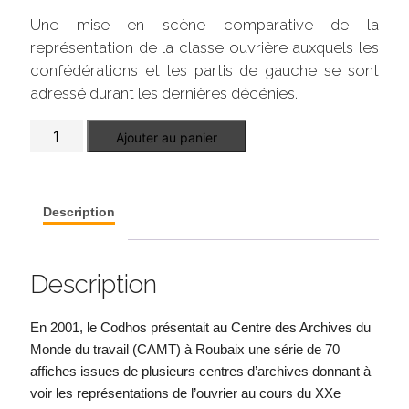
Une mise en scène comparative de la
représentation de la classe ouvrière auxquels les
confédérations et les partis de gauche se sont
adressé durant les dernières décénies.
quantité
Ajouter au panier
de
Le
monde
ouvrier
s'affiche
Description
Description
En 2001, le Codhos présentait au Centre des Archives du
Monde du travail (CAMT) à Roubaix une série de 70
affiches issues de plusieurs centres d’archives donnant à
voir les représentations de l’ouvrier au cours du XXe