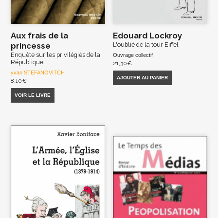
Aux frais de la
Edouard Lockroy
princesse
L'oublié de la tour Eiffel
Enquête sur les privilégiés de la
Ouvrage collectif
République
21,30
€
yvan STEFANOVITCH
AJOUTER AU PANIER
8,10
€
VOIR LE LIVRE