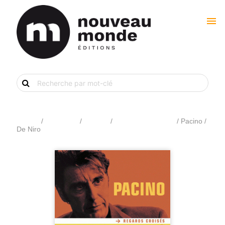
menu
Recherche
de
livre
par
mot-
clé
Accueil
/
Catalogue
/
Cinéma
/
Cinéma/biographie
/ Pacino /
De Niro