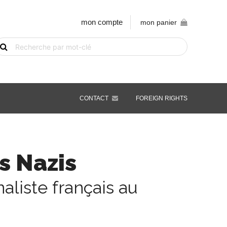
mon compte
mon panier
echerche
e
vre
ar
ot-
é
CONTACT
FOREIGN RIGHTS
s Nazis
naliste français au