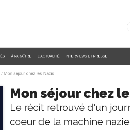
R
d
li
p
m
cl
TÉS
À PARAÎTRE
L’ACTUALITÉ
INTERVIEWS ET PRESSE
e
/ Mon séjour chez les Nazis
Mon séjour chez le
Le récit retrouvé d'un jour
coeur de la machine nazie