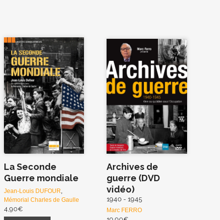
La Seconde
Archives de
Guerre mondiale
guerre (DVD
vidéo)
Jean-Louis DUFOUR
,
1940 - 1945
Mémorial Charles de Gaulle
4,90
€
Marc FERRO
19,90
€