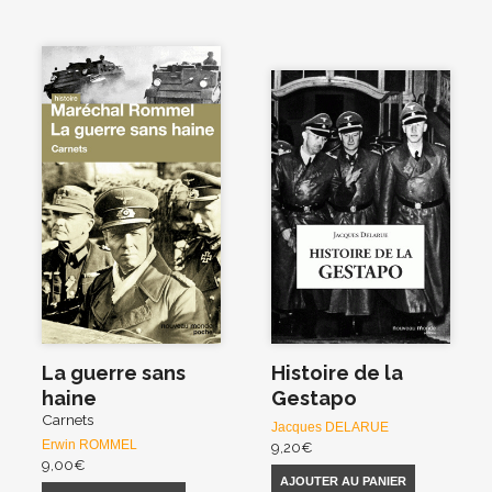
La guerre sans
Histoire de la
haine
Gestapo
Carnets
Jacques DELARUE
Erwin ROMMEL
9,20
€
9,00
€
AJOUTER AU PANIER