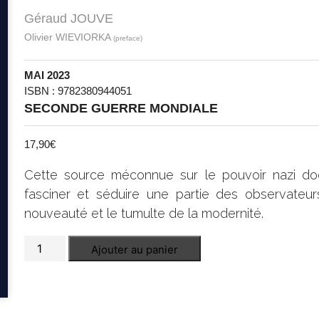
Géraud JOUVE
Olivier WIEVIORKA
(preface)
MAI 2023
ISBN : 9782380944051
SECONDE GUERRE MONDIALE
17,90
€
Cette source méconnue sur le pouvoir nazi do
fasciner et séduire une partie des observateur
nouveauté et le tumulte de la modernité.
quantité
Ajouter au panier
de
Mon
séjour
chez
les
Nazis