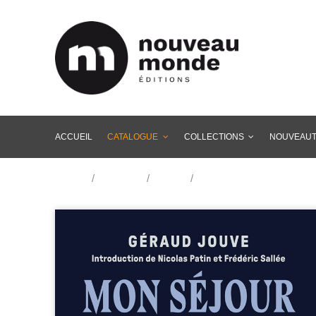
ACCUEIL
CATALOGUE
COLLECTIONS
NOUVEAU
Accueil
/
Catalogue
/
Histoire
/
Seconde Guerre mondial