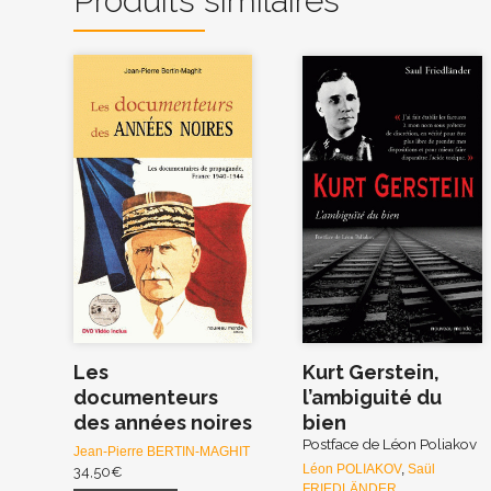
Produits similaires
Les
Kurt Gerstein,
documenteurs
l’ambiguité du
des années noires
bien
Postface de Léon Poliakov
Jean-Pierre BERTIN-MAGHIT
Léon POLIAKOV
,
Saül
34,50
€
FRIEDLÄNDER