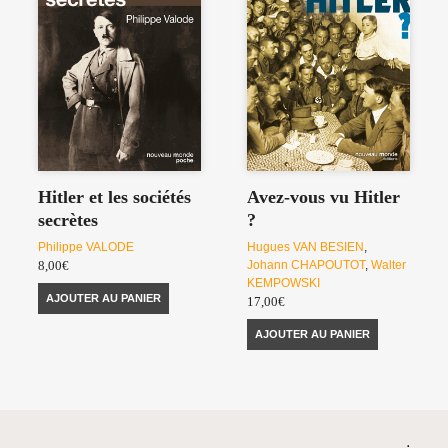
Hitler et les sociétés
Avez-vous vu Hitler
secrètes
?
Philippe VALODE
Hugues VAN BESIEN
,
Johann CHAPOUTOT
,
Walter
8,00
€
KEMPOWSKI
AJOUTER AU PANIER
17,00
€
AJOUTER AU PANIER