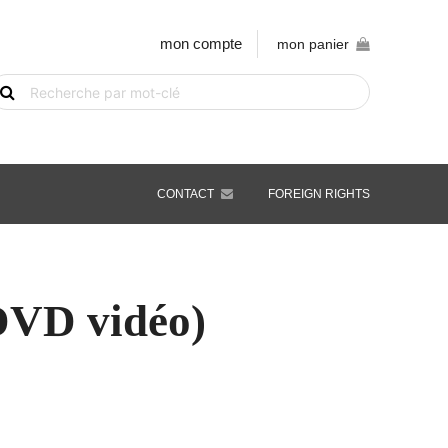
mon compte
mon panier
echerche
e
vre
ar
ot-
é
CONTACT
FOREIGN RIGHTS
DVD vidéo)