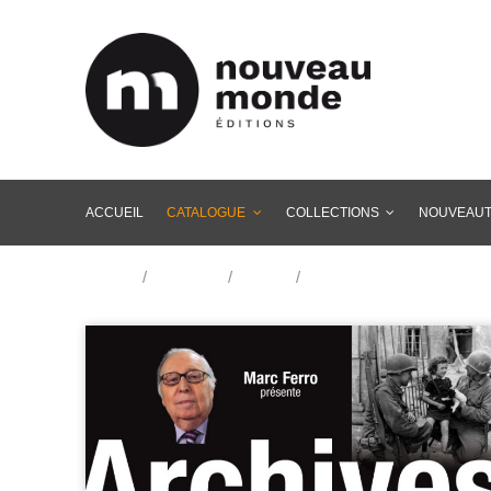
ACCUEIL
CATALOGUE
COLLECTIONS
NOUVEAU
Accueil
/
Catalogue
/
Histoire
/
Seconde Guerre mondial