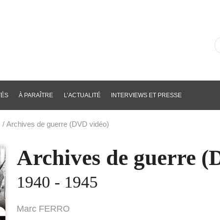
R
d
li
p
m
cl
TÉS
À PARAÎTRE
L’ACTUALITÉ
INTERVIEWS ET PRESSE
e
/ Archives de guerre (DVD vidéo)
Archives de guerre (
1940 - 1945
Marc FERRO